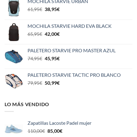
MOCHILA STARVIE URBAN
El
El
61,95
€
38,95
€
precio
precio
original
actual
MOCHILA STARVIE HARD EVA BLACK
era:
es:
El
El
65,95
€
42,00
€
61,95€.
38,95€.
precio
precio
original
actual
PALETERO STARVIE PRO MASTER AZUL
era:
es:
El
El
74,95
€
45,95
€
65,95€.
42,00€.
precio
precio
original
actual
PALETERO STARVIE TACTIC PRO BLANCO
era:
es:
El
El
79,95
€
50,99
€
74,95€.
45,95€.
precio
precio
original
actual
era:
es:
LO MÁS VENDIDO
79,95€.
50,99€.
Zapatillas Lacoste Padel mujer
El
El
110,00
€
85,00
€
precio
precio