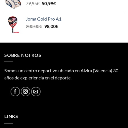
El
El
79,95
€
50,99
€
120,00€.
100,00€.
precio
precio
original
actual
Joma Gold Pro A1
era:
es:
El
El
200,00
€
98,00
€
79,95€.
50,99€.
precio
precio
original
actual
era:
es:
200,00€.
98,00€.
SOBRE NOTROS
Somos un centro deportivo ubicado en Alzira (Valencia) 30
años de expieriencia en el deporte.
LINKS