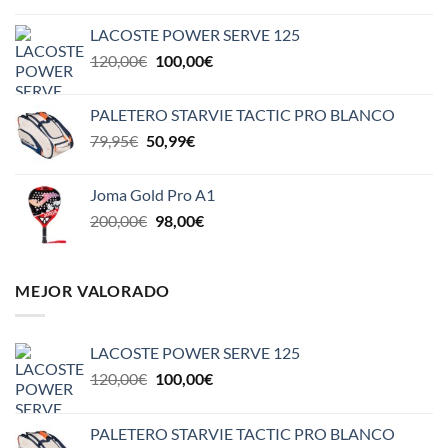
original
actual
LACOSTE POWER SERVE 125
era:
es:
El
El
120,00
€
100,00
€
110,00€.
85,00€.
precio
precio
original
actual
PALETERO STARVIE TACTIC PRO BLANCO
era:
es:
El
El
79,95
€
50,99
€
120,00€.
100,00€.
precio
precio
original
actual
Joma Gold Pro A1
era:
es:
El
El
200,00
€
98,00
€
79,95€.
50,99€.
precio
precio
original
actual
era:
es:
MEJOR VALORADO
200,00€.
98,00€.
LACOSTE POWER SERVE 125
El
El
120,00
€
100,00
€
precio
precio
original
actual
PALETERO STARVIE TACTIC PRO BLANCO
era:
es: