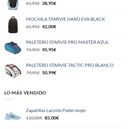
El
El
61,95
€
38,95
€
precio
precio
original
actual
MOCHILA STARVIE HARD EVA BLACK
era:
es:
El
El
65,95
€
42,00
€
61,95€.
38,95€.
precio
precio
original
actual
PALETERO STARVIE PRO MASTER AZUL
era:
es:
El
El
74,95
€
45,95
€
65,95€.
42,00€.
precio
precio
original
actual
PALETERO STARVIE TACTIC PRO BLANCO
era:
es:
El
El
79,95
€
50,99
€
74,95€.
45,95€.
precio
precio
original
actual
era:
es:
LO MÁS VENDIDO
79,95€.
50,99€.
Zapatillas Lacoste Padel mujer
El
El
110,00
€
85,00
€
precio
precio