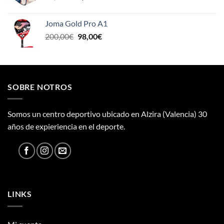
precio
precio
original
actual
Joma Gold Pro A1
era:
es:
El
El
200,00
€
98,00
€
79,95€.
50,99€.
precio
precio
original
actual
era:
es:
200,00€.
98,00€.
SOBRE NOTROS
Somos un centro deportivo ubicado en Alzira (Valencia) 30
años de expieriencia en el deporte.
LINKS