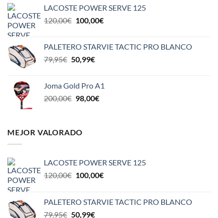
original
actual
LACOSTE POWER SERVE 125
era:
es:
El
El
120,00
€
100,00
€
110,00€.
85,00€.
precio
precio
original
actual
PALETERO STARVIE TACTIC PRO BLANCO
era:
es:
El
El
79,95
€
50,99
€
120,00€.
100,00€.
precio
precio
original
actual
Joma Gold Pro A1
era:
es:
El
El
200,00
€
98,00
€
79,95€.
50,99€.
precio
precio
original
actual
era:
es:
MEJOR VALORADO
200,00€.
98,00€.
LACOSTE POWER SERVE 125
El
El
120,00
€
100,00
€
precio
precio
original
actual
PALETERO STARVIE TACTIC PRO BLANCO
era:
es:
El
El
79,95
€
50,99
€
120,00€.
100,00€.