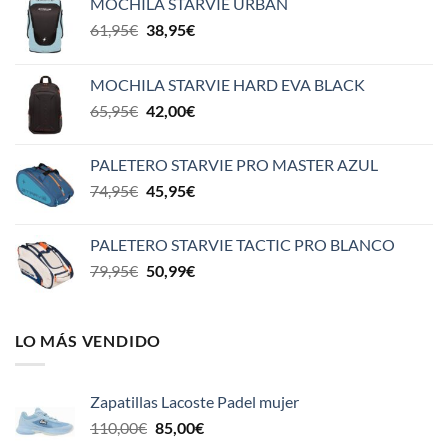
MOCHILA STARVIE URBAN
El
El
61,95
€
38,95
€
precio
precio
original
actual
MOCHILA STARVIE HARD EVA BLACK
era:
es:
El
El
65,95
€
42,00
€
61,95€.
38,95€.
precio
precio
original
actual
PALETERO STARVIE PRO MASTER AZUL
era:
es:
El
El
74,95
€
45,95
€
65,95€.
42,00€.
precio
precio
original
actual
PALETERO STARVIE TACTIC PRO BLANCO
era:
es:
El
El
79,95
€
50,99
€
74,95€.
45,95€.
precio
precio
original
actual
era:
es:
LO MÁS VENDIDO
79,95€.
50,99€.
Zapatillas Lacoste Padel mujer
El
El
110,00
€
85,00
€
precio
precio