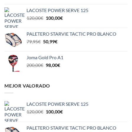
original
actual
LACOSTE POWER SERVE 125
era:
es:
El
El
120,00
€
100,00
€
110,00€.
85,00€.
precio
precio
original
actual
PALETERO STARVIE TACTIC PRO BLANCO
era:
es:
El
El
79,95
€
50,99
€
120,00€.
100,00€.
precio
precio
original
actual
Joma Gold Pro A1
era:
es:
El
El
200,00
€
98,00
€
79,95€.
50,99€.
precio
precio
original
actual
era:
es:
MEJOR VALORADO
200,00€.
98,00€.
LACOSTE POWER SERVE 125
El
El
120,00
€
100,00
€
precio
precio
original
actual
PALETERO STARVIE TACTIC PRO BLANCO
era:
es: