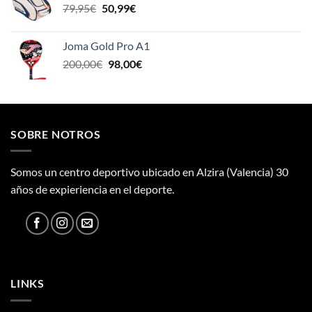
El
El
79,95
€
50,99
€
120,00€.
100,00€.
precio
precio
original
actual
Joma Gold Pro A1
era:
es:
El
El
200,00
€
98,00
€
79,95€.
50,99€.
precio
precio
original
actual
era:
es:
200,00€.
98,00€.
SOBRE NOTROS
Somos un centro deportivo ubicado en Alzira (Valencia) 30
años de expieriencia en el deporte.
LINKS