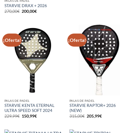
PALAS DE PADEL
STARVIE DRAX + 2026
El
El
270,00
€
200,00
€
precio
precio
original
actual
era:
es:
270,00€.
200,00€.
¡Oferta!
¡Oferta!
PALAS DE PADEL
PALAS DE PADEL
STARVIE KENTA ETERNAL
STARVIE RAPTOR+ 2026
ULTRA SPEED SOFT 2024
(NEW)
El
El
El
El
229,99
€
150,99
€
315,00
€
205,99
€
precio
precio
precio
precio
original
actual
original
actual
era:
es:
era:
es:
229,99€.
150,99€.
315,00€.
205,99€.