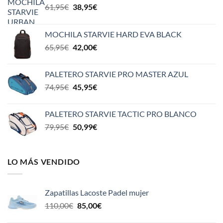
El
El
61,95
€
38,95
€
precio
precio
original
actual
MOCHILA STARVIE HARD EVA BLACK
era:
es:
El
El
65,95
€
42,00
€
61,95€.
38,95€.
precio
precio
original
actual
PALETERO STARVIE PRO MASTER AZUL
era:
es:
El
El
74,95
€
45,95
€
65,95€.
42,00€.
precio
precio
original
actual
PALETERO STARVIE TACTIC PRO BLANCO
era:
es:
El
El
79,95
€
50,99
€
74,95€.
45,95€.
precio
precio
original
actual
era:
es:
LO MÁS VENDIDO
79,95€.
50,99€.
Zapatillas Lacoste Padel mujer
El
El
110,00
€
85,00
€
precio
precio