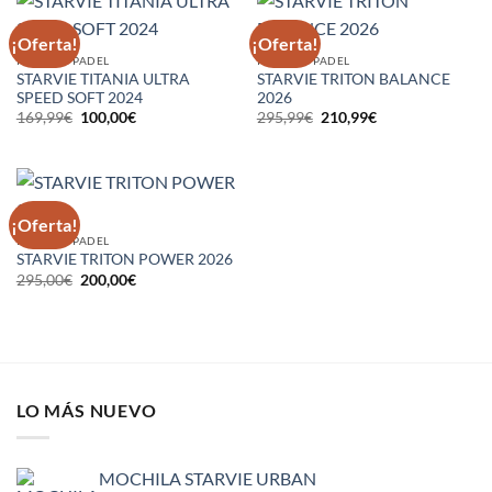
¡Oferta!
¡Oferta!
PALAS DE PADEL
PALAS DE PADEL
STARVIE TITANIA ULTRA
STARVIE TRITON BALANCE
SPEED SOFT 2024
2026
El
El
El
El
169,99
€
100,00
€
295,99
€
210,99
€
precio
precio
precio
precio
original
actual
original
actual
era:
es:
era:
es:
169,99€.
100,00€.
295,99€.
210,99€.
¡Oferta!
PALAS DE PADEL
STARVIE TRITON POWER 2026
El
El
295,00
€
200,00
€
precio
precio
original
actual
era:
es:
295,00€.
200,00€.
LO MÁS NUEVO
MOCHILA STARVIE URBAN