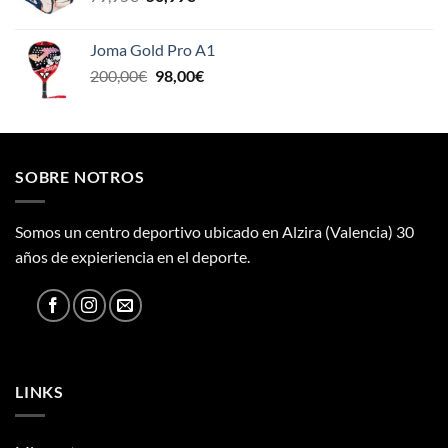
precio
precio
original
actual
Joma Gold Pro A1
era:
es:
El
El
200,00
€
98,00
€
79,95€.
50,99€.
precio
precio
original
actual
era:
es:
200,00€.
98,00€.
SOBRE NOTROS
Somos un centro deportivo ubicado en Alzira (Valencia) 30
años de expieriencia en el deporte.
LINKS