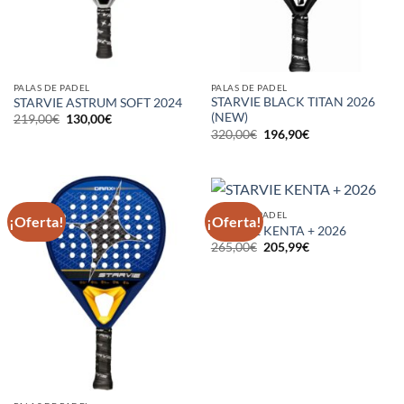
PALAS DE PADEL
PALAS DE PADEL
STARVIE BLACK TITAN 2026
STARVIE ASTRUM SOFT 2024
(NEW)
El
El
219,00
€
130,00
€
precio
precio
El
El
320,00
€
196,90
€
original
actual
precio
precio
era:
es:
original
actual
219,00€.
130,00€.
era:
es:
320,00€.
196,90€.
PALAS DE PADEL
¡Oferta!
¡Oferta!
STARVIE KENTA + 2026
El
El
265,00
€
205,99
€
precio
precio
original
actual
era:
es:
265,00€.
205,99€.