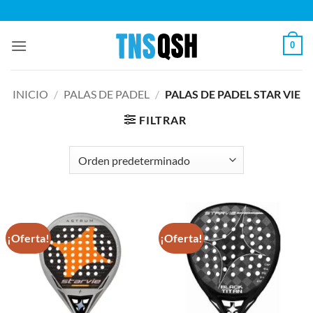
Saltar
al
contenido
0
INICIO
/
PALAS DE PADEL
/
PALAS DE PADEL STAR VIE
FILTRAR
¡Oferta!
¡Oferta!