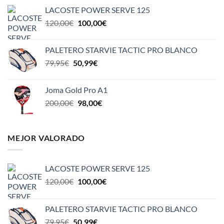
original
actual
LACOSTE POWER SERVE 125
era:
es:
El
El
120,00
€
100,00
€
110,00€.
85,00€.
precio
precio
original
actual
PALETERO STARVIE TACTIC PRO BLANCO
era:
es:
El
El
79,95
€
50,99
€
120,00€.
100,00€.
precio
precio
original
actual
Joma Gold Pro A1
era:
es:
El
El
200,00
€
98,00
€
79,95€.
50,99€.
precio
precio
original
actual
era:
es:
MEJOR VALORADO
200,00€.
98,00€.
LACOSTE POWER SERVE 125
El
El
120,00
€
100,00
€
precio
precio
original
actual
PALETERO STARVIE TACTIC PRO BLANCO
era:
es:
El
El
79,95
€
50,99
€
120,00€.
100,00€.