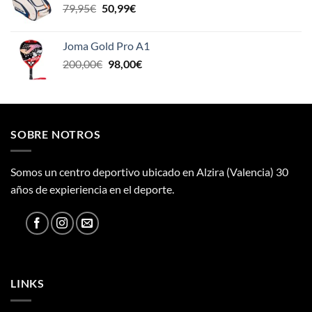
El
El
79,95
€
50,99
€
120,00€.
100,00€.
precio
precio
original
actual
Joma Gold Pro A1
era:
es:
El
El
200,00
€
98,00
€
79,95€.
50,99€.
precio
precio
original
actual
era:
es:
200,00€.
98,00€.
SOBRE NOTROS
Somos un centro deportivo ubicado en Alzira (Valencia) 30
años de expieriencia en el deporte.
LINKS