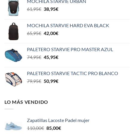
MOCHILA STARVIE URBAN
El
El
61,95
€
38,95
€
precio
precio
original
actual
MOCHILA STARVIE HARD EVA BLACK
era:
es:
El
El
65,95
€
42,00
€
61,95€.
38,95€.
precio
precio
original
actual
PALETERO STARVIE PRO MASTER AZUL
era:
es:
El
El
74,95
€
45,95
€
65,95€.
42,00€.
precio
precio
original
actual
PALETERO STARVIE TACTIC PRO BLANCO
era:
es:
El
El
79,95
€
50,99
€
74,95€.
45,95€.
precio
precio
original
actual
era:
es:
LO MÁS VENDIDO
79,95€.
50,99€.
Zapatillas Lacoste Padel mujer
El
El
110,00
€
85,00
€
precio
precio