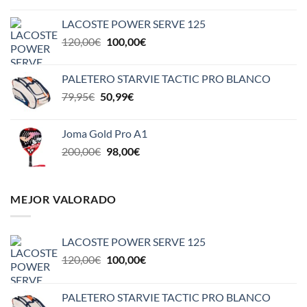
original
actual
LACOSTE POWER SERVE 125
era:
es:
El
El
120,00
€
100,00
€
110,00€.
85,00€.
precio
precio
original
actual
PALETERO STARVIE TACTIC PRO BLANCO
era:
es:
El
El
79,95
€
50,99
€
120,00€.
100,00€.
precio
precio
original
actual
Joma Gold Pro A1
era:
es:
El
El
200,00
€
98,00
€
79,95€.
50,99€.
precio
precio
original
actual
era:
es:
MEJOR VALORADO
200,00€.
98,00€.
LACOSTE POWER SERVE 125
El
El
120,00
€
100,00
€
precio
precio
original
actual
PALETERO STARVIE TACTIC PRO BLANCO
era:
es: