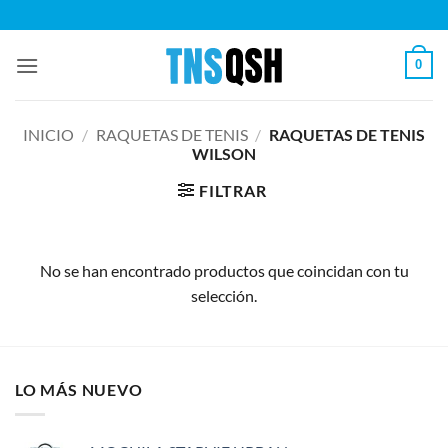
Saltar
al
contenido
0
INICIO
/
RAQUETAS DE TENIS
/
RAQUETAS DE TENIS
WILSON
FILTRAR
No se han encontrado productos que coincidan con tu
selección.
LO MÁS NUEVO