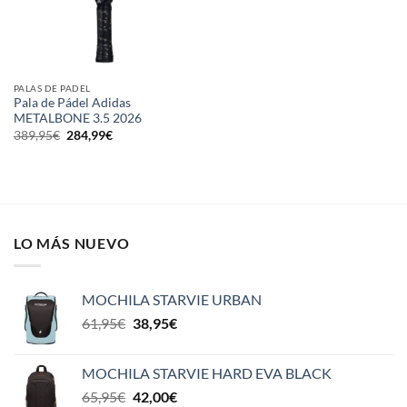
PALAS DE PADEL
Pala de Pádel Adidas
METALBONE 3.5 2026
El
El
389,95
€
284,99
€
precio
precio
original
actual
era:
es:
389,95€.
284,99€.
LO MÁS NUEVO
MOCHILA STARVIE URBAN
El
El
61,95
€
38,95
€
precio
precio
original
actual
MOCHILA STARVIE HARD EVA BLACK
era:
es:
El
El
65,95
€
42,00
€
61,95€.
38,95€.