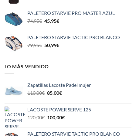
precio
precio
original
actual
PALETERO STARVIE PRO MASTER AZUL
era:
es:
El
El
74,95
€
45,95
€
65,95€.
42,00€.
precio
precio
original
actual
PALETERO STARVIE TACTIC PRO BLANCO
era:
es:
El
El
79,95
€
50,99
€
74,95€.
45,95€.
precio
precio
original
actual
era:
es:
LO MÁS VENDIDO
79,95€.
50,99€.
Zapatillas Lacoste Padel mujer
El
El
110,00
€
85,00
€
precio
precio
original
actual
LACOSTE POWER SERVE 125
era:
es:
El
El
120,00
€
100,00
€
110,00€.
85,00€.
precio
precio
original
actual
PALETERO STARVIE TACTIC PRO BLANCO