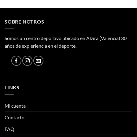
original
actual
era:
es:
200,00€.
98,00€.
SOBRE NOTROS
Somos un centro deportivo ubicado en Alzira (Valencia) 30
años de expieriencia en el deporte.
LINKS
Mi cuenta
Contacto
FAQ