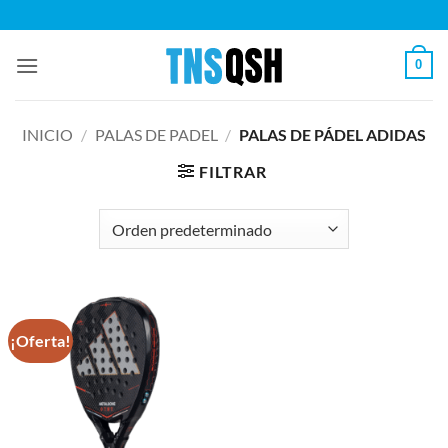
Saltar
al
contenido
0
INICIO
/
PALAS DE PADEL
/
PALAS DE PÁDEL ADIDAS
FILTRAR
¡Oferta!