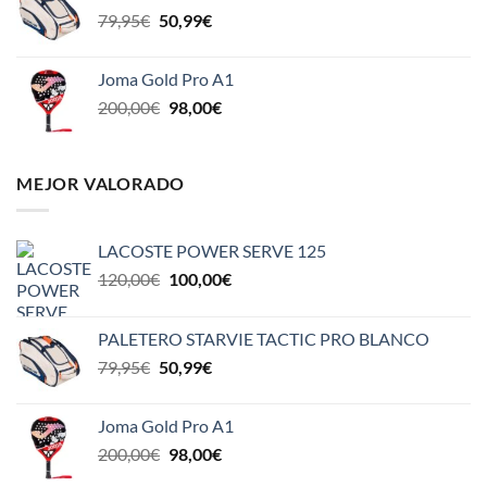
era:
es:
El
El
79,95
€
50,99
€
120,00€.
100,00€.
precio
precio
original
actual
Joma Gold Pro A1
era:
es:
El
El
200,00
€
98,00
€
79,95€.
50,99€.
precio
precio
original
actual
era:
es:
MEJOR VALORADO
200,00€.
98,00€.
LACOSTE POWER SERVE 125
El
El
120,00
€
100,00
€
precio
precio
original
actual
PALETERO STARVIE TACTIC PRO BLANCO
era:
es:
El
El
79,95
€
50,99
€
120,00€.
100,00€.
precio
precio
original
actual
Joma Gold Pro A1
era:
es:
El
El
200,00
€
98,00
€
79,95€.
50,99€.
precio
precio