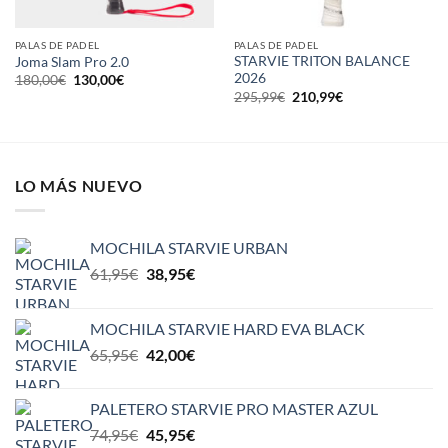
PALAS DE PADEL
PALAS DE PADEL
STARVIE TRITON BALANCE
Joma Slam Pro 2.0
2026
El
El
180,00
€
130,00
€
precio
precio
El
El
295,99
€
210,99
€
original
actual
precio
precio
era:
es:
original
actual
180,00€.
130,00€.
era:
es:
295,99€.
210,99€.
LO MÁS NUEVO
MOCHILA STARVIE URBAN
El
El
61,95
€
38,95
€
precio
precio
original
actual
MOCHILA STARVIE HARD EVA BLACK
era:
es:
El
El
65,95
€
42,00
€
61,95€.
38,95€.
precio
precio
original
actual
PALETERO STARVIE PRO MASTER AZUL
era:
es:
El
El
74,95
€
45,95
€
65,95€.
42,00€.