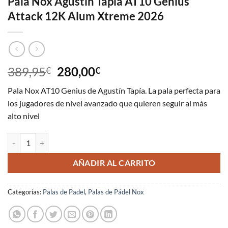
Pala Nox Agustin Tapia AT10 Genius
Attack 12K Alum Xtreme 2026
El
El
389,95
280,00
€
€
precio
precio
Pala Nox AT10 Genius de Agustín Tapía. La pala perfecta para
original
actual
los jugadores de nivel avanzado que quieren seguir al más
era:
es:
alto nivel
389,95€.
280,00€.
Pala Nox Agustin Tapia AT10 Genius Attack 12K Alum Xtreme 2026 c
AÑADIR AL CARRITO
Categorías:
Palas de Padel
,
Palas de Pádel Nox